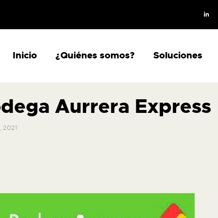
INICIO
¿QUIÉNES SOMOS?
SOLUCIONES
Inicio
¿Quiénes somos?
Soluciones
PRODUCTOS
BLOG
dega Aurrera Express
CONTACTO
, 2021