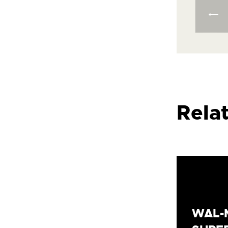
Rela
WAL-