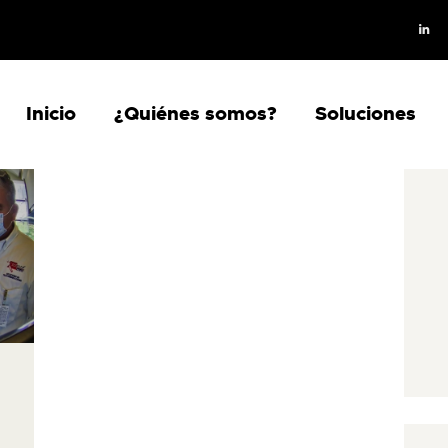
INICIO
¿QUIÉNES SOMOS?
SOLUCIONES
Inicio
¿Quiénes somos?
Soluciones
PRODUCTOS
BLOG
CONTACTO