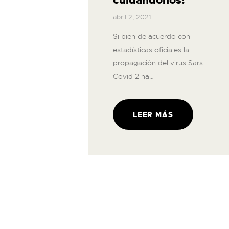
cuidándonos!
abril 2, 2021
Si bien de acuerdo con
estadísticas oficiales la
propagación del virus Sars
Covid 2 ha…
LEER MÁS