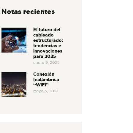
Notas recientes
El futuro del
cableado
estructurado:
tendencias e
innovaciones
para 2025
enero 9, 2025
Conexión
Inalámbrica
“WiFi”
mayo 5, 2021